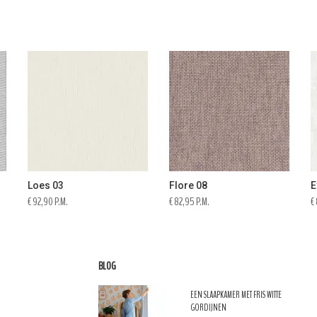
Loes 03
Flore 08
E
€ 92,90 P.M.
€ 82,95 P.M.
€
BLOG
EEN SLAAPKAMER MET FRIS WITTE
GORDIJNEN