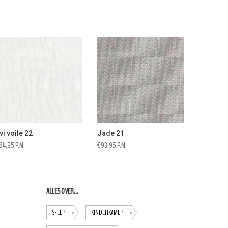
vi voile 22
Jade 21
 84,95 P.M.
€ 93,95 P.M.
ALLES OVER...
SFEER
KINDERKAMER