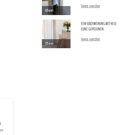
lees verder
Sfeer
EEN STADSWONING MET HELE
FIJNE GORDIJNEN
lees verder
Sfeer
t.
or