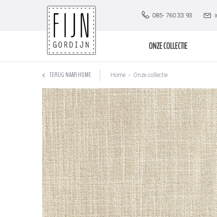
085- 760 33 93
ONZE COLLECTIE
TERUG NAAR HOME
Home
›
Onze collectie